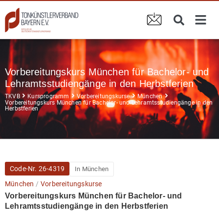
Vorbereitungskurs München für Bachelor- und
Lehramtsstudiengänge in den Herbstferien
TKVB
Kursprogramm
Vorbereitungskurse
München
Vorbereitungskurs München für Bachelor- und Lehramtsstudiengänge in den
Herbstferien
Code-Nr.
26-4319
In München
München
/
Vorbereitungskurse
Vorbereitungskurs München für Bachelor- und
Lehramtsstudiengänge in den Herbstferien