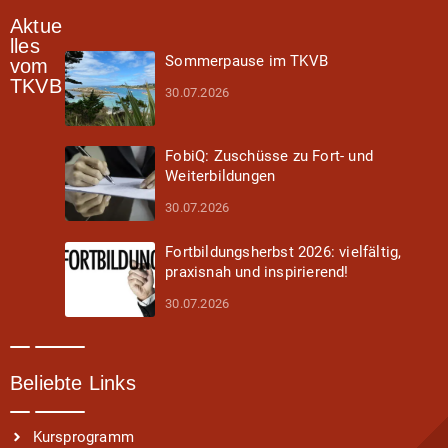
Aktue
lles
Sommerpause im TKVB
vom
TKVB
30.07.2026
FobiQ: Zuschüsse zu Fort- und
Weiterbildungen
30.07.2026
Fortbildungsherbst 2026: vielfältig,
praxisnah und inspirierend!
30.07.2026
Beliebte Links
Kursprogramm