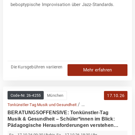
beboptypische Improvisation über Jazz-Standards.
S
t
e
f
a
n
D
e
g
n
e
r
Die Kursgebühren variieren
Mehr erfahren
Code-Nr.
26-4255
München
17.10.26
/
Tonkünstler-Tag Musik und Gesundheit
BERATUNGSOFFENSIVE: Tonkünstler-Tag
Fortbildungskurse
Musik & Gesundheit – Schüler*innen im Blick:
Pädagogische Herausforderungen verstehen
und meistern
Sa.., 17.10.26 09:30 Uhr
bis Sa.., 17.10.26 18:30 Uhr