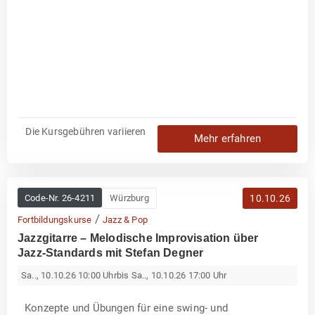
b
K
e
o
r
r
l
r
i
e
n
p
g
e
e
t
r
i
t
i
o
n
Die Kursgebühren variieren
Mehr erfahren
Code-Nr.
26-4211
Würzburg
10.10.26
/
Fortbildungskurse
Jazz & Pop
Jazzgitarre – Melodische Improvisation über
Jazz-Standards mit Stefan Degner
Sa.., 10.10.26 10:00 Uhr
bis Sa.., 10.10.26 17:00 Uhr
Konzepte und Übungen für eine swing- und