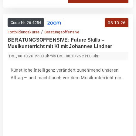
weiterzuentwickeln, von renommierten Musiker*innen
zu lernen und neue Erfahrun...
Code-Nr.
26-4254
08.10.26
/
Fortbildungskurse
Beratungsoffensive
BERATUNGSOFFENSIVE: Future Skills –
Musikunterricht mit KI mit Johannes Lindner
Do.., 08.10.26 19:00 Uhr
bis Do.., 08.10.26 21:00 Uhr
Künstliche Intelligenz verändert zunehmend unseren
Alltag – und macht auch vor dem Musikunterricht nicht
halt. In diesem Online-Seminar erhalten Sie einen
J
praxisnahen Einblick in die Chancen und
o
h
Herausforderungen, die KI für das schulische
a
n
Musizieren mit sich bringt. Gemeinsam be...
n
e
s
L
i
n
d
n