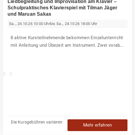
Liedbegleitung und Improvisation am Klavier –
Schulpraktisches Klavierspiel mit Tilman Jäger
und Maruan Sakas
Sa.., 24.10.26 10:00 Uhr
bis Sa.., 24.10.26 18:00 Uhr
8 aktive Kursteilnehmende bekommen Einzelunterricht
mit Anleitung und Übezeit am Instrument. Zwei vorab
ausgewählte Themen werden zusätzlich mit allen
P
P
Teilnehmenden besprochen. Bitte teilen Sie uns mit,
r
r
o
o
welche zwei Themen Sie gern vorrangig bearbeiten
f
f
.
.
möchten. Tragen Sie dafür be...
M
T
a
i
r
l
u
m
a
a
n
n
S
J
a
ä
k
g
a
e
s
r
Die Kursgebühren variieren
Mehr erfahren