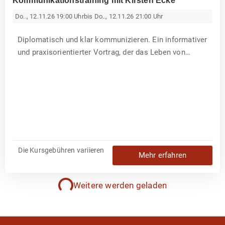
Kommunikationstraining mit Kirsten Ecke
Do.., 12.11.26 19:00 Uhr
bis Do.., 12.11.26 21:00 Uhr
Diplomatisch und klar kommunizieren. Ein informativer
und praxisorientierter Vortrag, der das Leben von
Musiker*innen erleichtert. Wie Musiker*innen durch
K
geschickte Kommunikation Konflikte lösen, Netzwerke
i
r
stärken und professionell auftreten können. Inhalte: •
s
t
Grundlagen der dip...
e
n
E
c
k
e
Die Kursgebühren variieren
Mehr erfahren
Weitere werden geladen