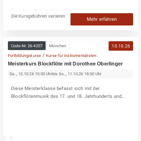
e
r
Die Kursgebühren variieren
Mehr erfahren
Code-Nr.
26-4207
München
10.10.26
/
Fortbildungskurse
Kurse für Instrumentalisten
Meisterkurs Blockflöte mit Dorothee Oberlinger
Sa.., 10.10.26 10:00 Uhr
bis So.., 11.10.26 18:30 Uhr
R
Diese Meisterklasse befasst sich mit der
o
b
Blockflötenmusik des 17. und 18. Jahrhunderts und
e
r
zeitgenössischer Musik. Neben Aspekten der
t
D
S
Aufführungspraxis wie Ornamentik, Tempo, Artikulation
o
c
r
h
spielt die intensive Arbeit an den zentralen Aspekten
o
r
t
ö
der Blockflötentechnik eine wichtige R...
h
t
e
e
e
r
O
,