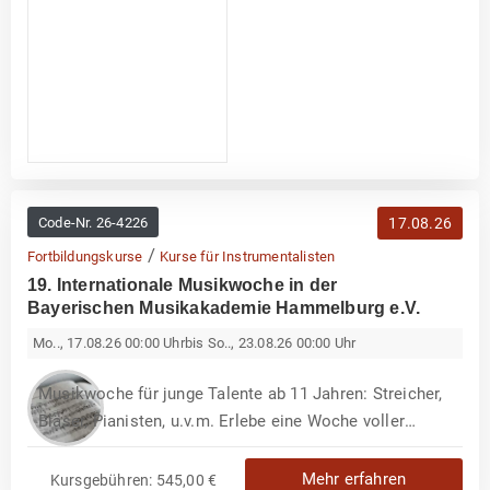
o
g
r
a
m
m
Code-Nr.
26-4226
17.08.26
/
Fortbildungskurse
Kurse für Instrumentalisten
19. Internationale Musikwoche in der
Bayerischen Musikakademie Hammelburg e.V.
Mo.., 17.08.26 00:00 Uhr
bis So.., 23.08.26 00:00 Uhr
Musikwoche für junge Talente ab 11 Jahren: Streicher,
Bläser, Pianisten, u.v.m. Erlebe eine Woche voller
Musik, Inspiration und Gemeinschaft! Die Musikwoche
bietet Dir die Gelegenheit, Dich musikalisch
Mehr erfahren
Kursgebühren: 545,00 €