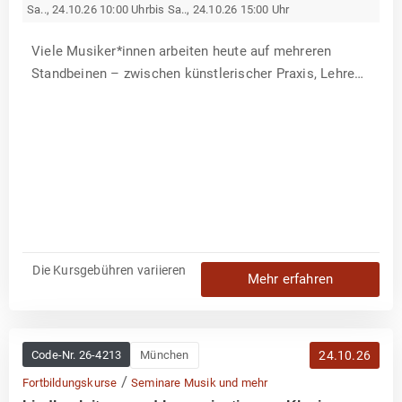
Sa.., 24.10.26 10:00 Uhr
bis Sa.., 24.10.26 15:00 Uhr
Viele Musiker*innen arbeiten heute auf mehreren
Standbeinen – zwischen künstlerischer Praxis, Lehre
und unternehmerischer Tätigkeit. Dieses zweiteilige
P
Seminar richtet sich gezielt an Musikschaffende, die
h
i
genau diese Vielfalt strategisch nutzen und ihre
l
i
wirtschaftliche Basis nach...
p
p
S
c
h
o
o
f
Die Kursgebühren variieren
Mehr erfahren
Code-Nr.
26-4213
München
24.10.26
/
Fortbildungskurse
Seminare Musik und mehr