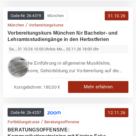
Code-Nr.
26-4319
München
31.10.26
/
München
Vorbereitungskurse
Vorbereitungskurs München für Bachelor- und
Lehramtsstudiengänge in den Herbstferien
Sa.., 31.10.26 10:00 Uhr
bis Mo.., 02.11.26 18:00 Uhr
Gründliche Einführung in allgemeine Musiklehre,
Musiktheorie, Gehörbildung zur Vorbereitung auf die
Eignungsprüfung an der Musikhochschule.
Mehr erfahren
Kursgebühren: 180,00 €
Code-Nr.
26-4257
12.11.26
/
Fortbildungskurse
Beratungsoffensive
BERATUNGSOFFENSIVE: