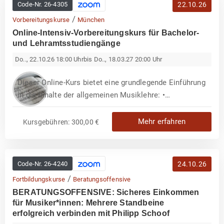
Code-Nr.
26-4305
22.10.26
/
Vorbereitungskurse
München
Online-Intensiv-Vorbereitungskurs für Bachelor-
und Lehramtsstudiengänge
Do.., 22.10.26 18:00 Uhr
bis Do.., 18.03.27 20:00 Uhr
Dieser Online-Kurs bietet eine grundlegende Einführung
in die Inhalte der allgemeinen Musiklehre: •
Notenschlüssel, Intervalle, Skalen, Akkorde,
Fachbegriffe, Schlussarten, Partiturlesen und
Mehr erfahren
Kursgebühren: 300,00 €
transponierende Instrumente, Kadenzen, Einführung in
den Generalbass, vierstimmiger Satz....
Code-Nr.
26-4240
24.10.26
/
Fortbildungskurse
Beratungsoffensive
BERATUNGSOFFENSIVE: Sicheres Einkommen
für Musiker*innen: Mehrere Standbeine
erfolgreich verbinden mit Philipp Schoof