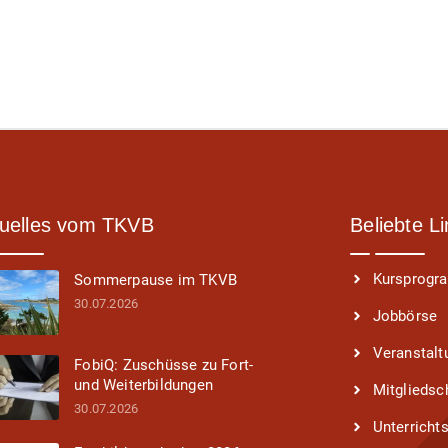
usik e.V., Groove Legend Orchestra. Ab Herbst
unter seiner Leitung eine Konzertreihe der Big
 von internationalen und renommierten
siker*innen.
uelles vom TKVB
Beliebte L
Kursprog
Sommerpause im TKVB
30.07.2026
Jobbörse
Veranstalt
FobiQ: Zuschüsse zu Fort-
und Weiterbildungen
Mitgliedsc
30.07.2026
Unterricht