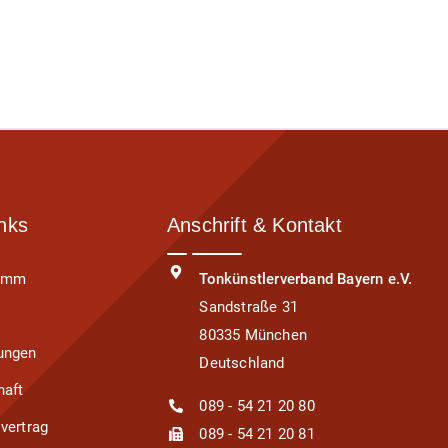
inks
Anschrift & Kontakt
ramm
Tonkünstlerverband Bayern e.V.
Sandstraße 31
80335 München
ungen
Deutschland
haft
089 - 54 21 20 80
svertrag
089 - 54 21 20 81