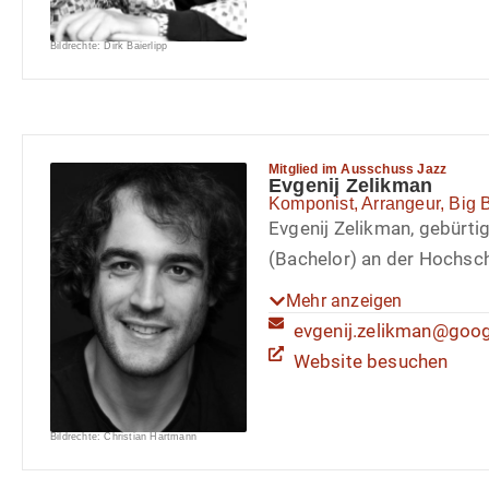
Clubs und Festivals u.a. i
Bildrechte: Dirk Baierlipp
Österreich, England, Rumä
Mitglied im Ausschuss Jazz
Evgenij Zelikman
Komponist, Arrangeur, Big B
Evgenij Zelikman, gebürti
(Bachelor) an der Hochsc
Komposition & Arrangemen
Mehr anzeigen
Nürnberg. Im Rahmen dess
evgenij.zelikman@goo
´OUMUAMUA ORCHESTRA. Re
Website besuchen
verschiedene Festival-Bü
Showcase). 2022 erschien 
Bildrechte: Christian Hartmann
erste LP folgt. Neben sein
arrangiert er regelmäßig 