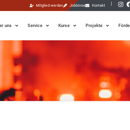
|
Mitglied werden
Jobbörse
Kontakt
er uns
Service
Kurse
Projekte
Förde