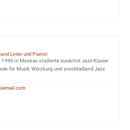
n Italien, Norwegen, Niederlande, Schweiz,
nien, China und in ganz Deutschland.
and Leiter und Pianist
g 1990 in Moskau studierte zunächst Jazz-Klavier
hule für Musik Würzburg und anschließend Jazz
t (Master) an der Hochschule für Musik
en gründete er 2019 seine eigene Big Band, das
glemail.com
gelmäßige Auftritte führen die Band auf
hnen wie die jazzahead! 2025 (German Jazz Expo
ihre Debut-EP „Don’t Try“, welcher Ende 2025 die
er Arbeit als Big Band Leiter schreibt und
auch für andere Musiker*innen und Large