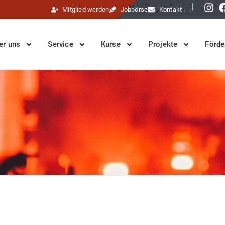
|
Mitglied werden
Jobbörse
Kontakt
er uns
Service
Kurse
Projekte
Förde