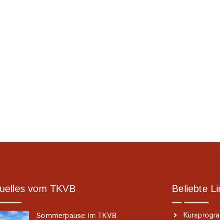
uelles vom TKVB
Beliebte L
Kursprog
Sommerpause im TKVB