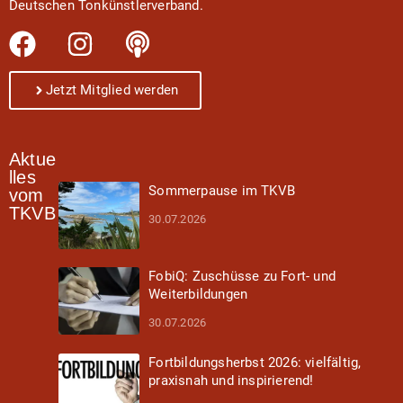
Deutschen Tonkünstlerverband.
Jetzt Mitglied werden
Aktue
lles
Sommerpause im TKVB
vom
TKVB
30.07.2026
FobiQ: Zuschüsse zu Fort- und
Weiterbildungen
30.07.2026
Fortbildungsherbst 2026: vielfältig,
praxisnah und inspirierend!