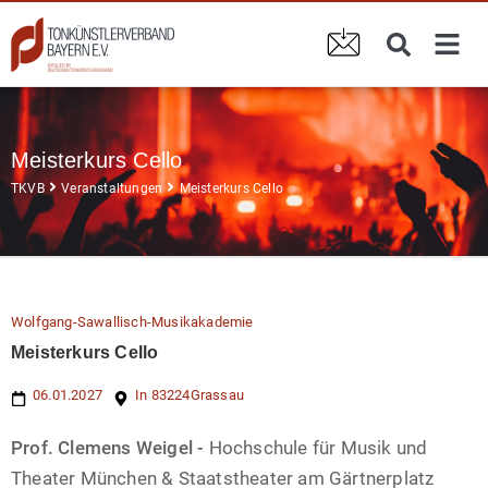
Meisterkurs Cello
TKVB
Veranstaltungen
Meisterkurs Cello
Wolfgang-Sawallisch-Musikakademie
Meisterkurs Cello
06.01.2027
In 83224
Grassau
Prof. Clemens Weigel -
Hochschule für Musik und
Theater München & Staatstheater am Gärtnerplatz