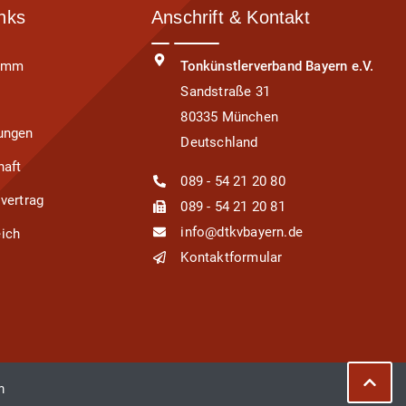
inks
Anschrift & Kontakt
ramm
Tonkünstlerverband Bayern e.V.
Sandstraße 31
80335 München
ungen
Deutschland
haft
089 - 54 21 20 80
svertrag
089 - 54 21 20 81
info@dtkvbayern.de
ich
Kontaktformular
s
m