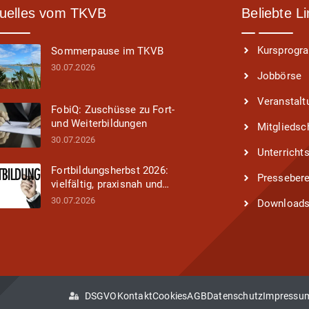
uelles vom TKVB
Beliebte L
Kursprog
Sommerpause im TKVB
30.07.2026
Jobbörse
Veranstalt
FobiQ: Zuschüsse zu Fort-
und Weiterbildungen
Mitgliedsc
30.07.2026
Unterricht
Fortbildungsherbst 2026:
Pressebere
vielfältig, praxisnah und
inspirierend!
30.07.2026
Download
DSGVO
Kontakt
Cookies
AGB
Datenschutz
Impressu