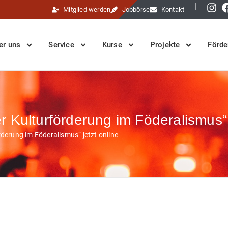
|
Mitglied werden
Jobbörse
Kontakt
er uns
Service
Kurse
Projekte
Förde
 Kulturförderung im Föderalismus“ 
derung im Föderalismus“ jetzt online