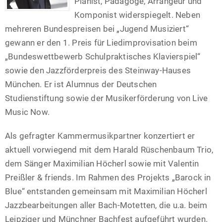
Pianist, Pädagoge, Arrangeur und
Komponist widerspiegelt. Neben
mehreren
Bundespreisen bei „Jugend Musiziert“
gewann er den 1. Preis für Liedimprovisation beim
„Bundeswettbewerb Schulpraktisches Klavierspiel“
sowie den Jazzförderpreis des Steinway-Hauses
München. Er ist Alumnus der Deutschen
Studienstiftung sowie der Musikerförderung von Live
Music Now.
Als gefragter Kammermusikpartner konzertiert er
aktuell vorwiegend mit dem
Harald
Rüschenbaum Trio
,
dem Sänger
Maximilian Höcherl
sowie mit
Valentin
Preißler & friends
. Im
Rahmen des Projekts „Barock in
Blue“ entstanden gemeinsam mit Maximilian Höcherl
Jazzbearbeitungen aller Bach-Motetten, die u.a. beim
Leipziger und Münchner Bachfest aufgeführt
wurden.