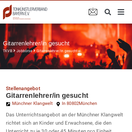
Gitarrenlehrer/in gesucht
TKVB
Jobbörse
Gitarrenlehrer/in gesucht
Stellenangebot
Gitarrenlehrer/in gesucht
Münchner Klangwelt
In 80802
München
Das Unterrichtsangebot an der Münchner Klangwelt
richtet sich an Kinder und Erwachsene, die den
Unterricht zu je 30 oder 45 Minuten pro Einheit