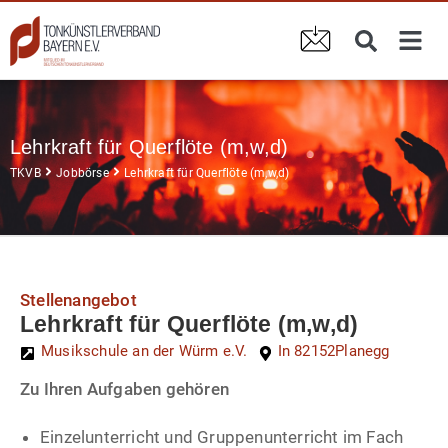
Lehrkraft für Querflöte (m,w,d)
TKVB
Jobbörse
Lehrkraft für Querflöte (m,w,d)
Stellenangebot
Lehrkraft für Querflöte (m,w,d)
Musikschule an der Würm e.V.
In 82152
Planegg
Zu Ihren Aufgaben gehören
Einzelunterricht und Gruppenunterricht im Fach