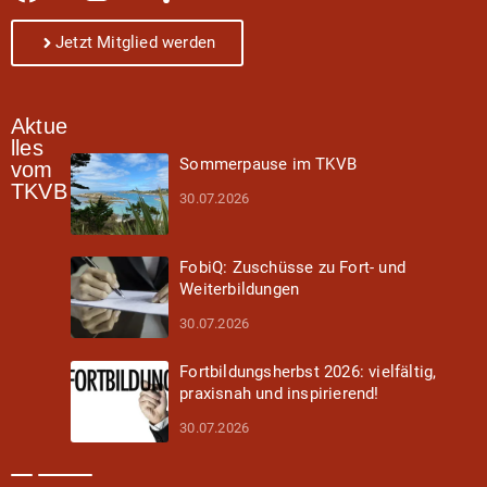
Jetzt Mitglied werden
Aktue
lles
Sommerpause im TKVB
vom
TKVB
30.07.2026
FobiQ: Zuschüsse zu Fort- und
Weiterbildungen
30.07.2026
Fortbildungsherbst 2026: vielfältig,
praxisnah und inspirierend!
30.07.2026